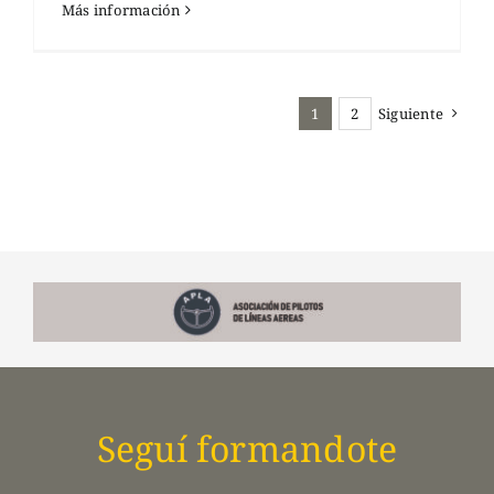
Más información
1
2
Siguiente
Seguí formandote