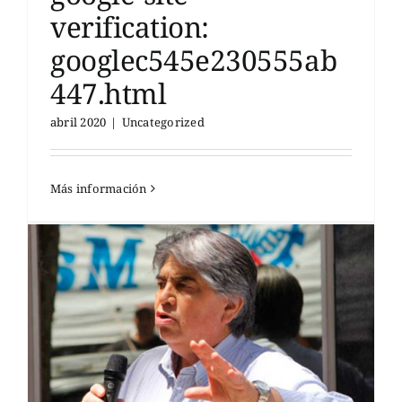
verification:
googlec545e230555ab
447.html
abril 2020
|
Uncategorized
Más información