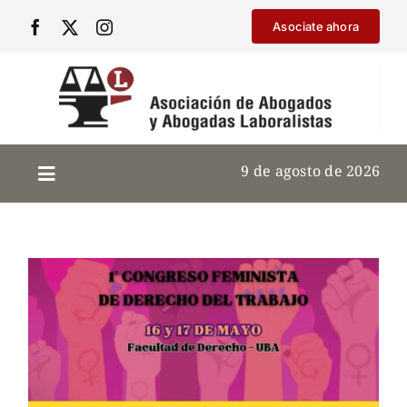
Saltar
Asociate ahora
al
contenido
9 de agosto de 2026