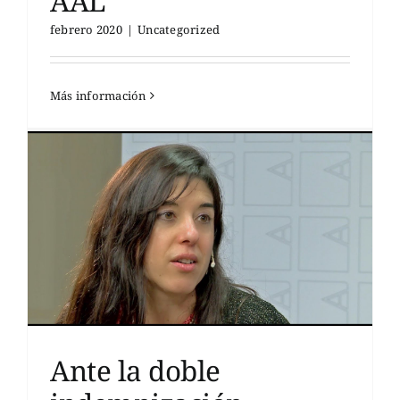
AAL
febrero 2020
|
Uncategorized
Más información
Ante la doble