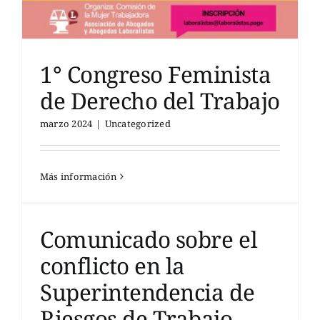
1° Congreso Feminista
de Derecho del Trabajo
marzo 2024
|
Uncategorized
Más información
Comunicado sobre el
conflicto en la
Superintendencia de
Riesgos de Trabajo