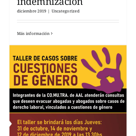
indemnización
diciembre 2019
|
Uncategorized
Más información