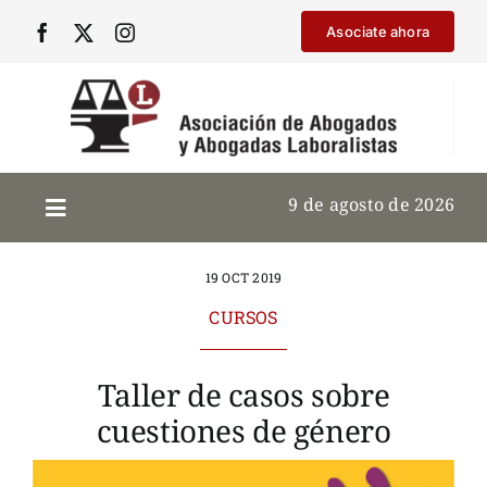
Saltar
Asociate ahora
al
contenido
9 de agosto de 2026
19 OCT 2019
CURSOS
Taller de casos sobre
cuestiones de género