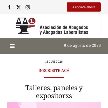
Saltar
Asociate ahora
al
contenido
9 de agosto de 2026
15 JUN 2026
INSCRIBITE ACÁ
Talleres, paneles y
expositorxs