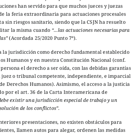
luciones han servido para que muchos jueces y juezas
 de la feria extraordinaria para actuaciones procesales
 sin riesgos sanitario, siendo que la CSJN ha resuelto
ilitar la misma cuando
“…las actuaciones necesarias para
das”
(Acordada 25/2020 Punto 7º).
 a la jurisdicción como derecho fundamental establecido
os Humanos y en nuestra Constitución Nacional (conf.
 persona el derecho a ser oída, con las debidas garantías
 juez o tribunal competente, independiente, e imparcial
de Derechos Humanos). Asimismo, el acceso a la justicia
o por el art. 36 de la Carta Interamericana de
be existir una jurisdicción especial de trabajo y un
olución de los conflictos”
.
nteriores presentaciones, no existen obstáculos para
ientes, llamen autos para alegar, ordenen las medidas