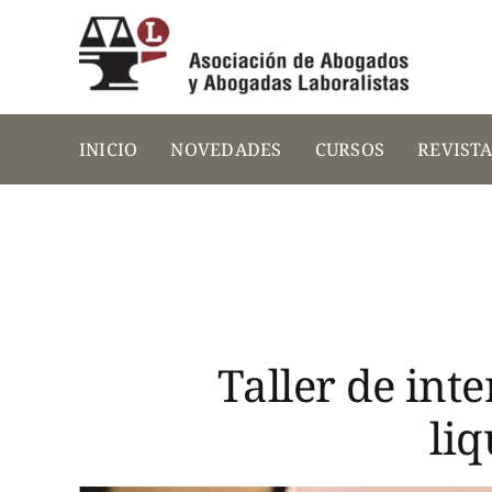
Saltar
al
contenido
INICIO
NOVEDADES
CURSOS
REVIST
Taller de int
li