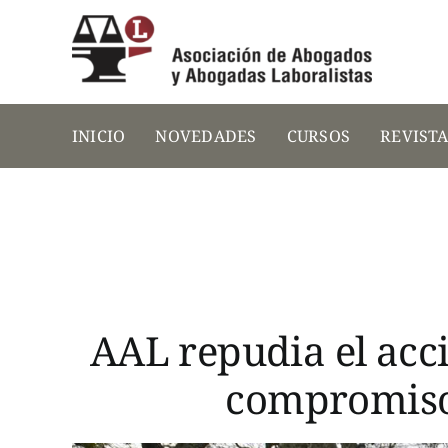
Saltar
al
contenido
INICIO
NOVEDADES
CURSOS
REVIST
AAL repudia el acci
compromiso