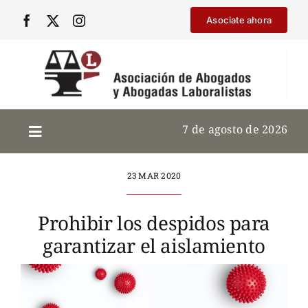
Saltar
Asociate ahora
al
contenido
7 de agosto de 2026
23 MAR 2020
Prohibir los despidos para
garantizar el aislamiento