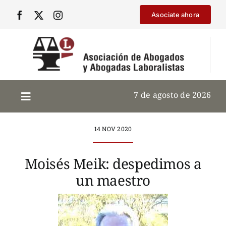
Saltar
Asociate ahora
al
contenido
7 de agosto de 2026
14 NOV 2020
Moisés Meik: despedimos a
un maestro