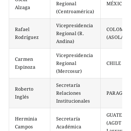
Regional
MÉXICO (
Alzaga
(Centroamérica)
Vicepresidencia
Rafael
COLOMBI
Regional (R.
Rodríguez
(ASOLABO
Andina)
Vicepresidencia
Carmen
Regional
CHILE (AG
Espinoza
(Mercosur)
Secretaría
Roberto
Relaciones
PARAGUAY
Inglés
Institucionales
GUATEMA
Herminia
Secretaría
(AGDT “M.
Campos
Académica
Larrave”)