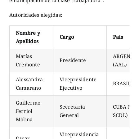
emancipación de la clase trabajadora”.
Autoridades elegidas:
Nombre y
Cargo
País
Apellidos
Matías
ARGENTI
Presidente
Cremonte
(AAL)
Alessandra
Vicepresidente
BRASIL (A
Camarano
Ejecutivo
Guillermo
Secretaría
CUBA (UNJ
Ferriol
General
SCDL)
Molina
Vicepresidencia
Oscar