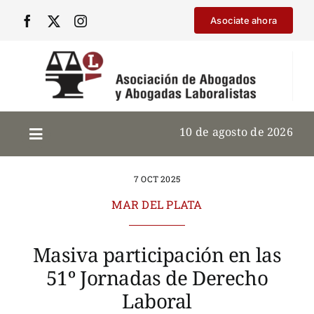
Saltar
Asociate ahora
al
contenido
10 de agosto de 2026
7 OCT 2025
MAR DEL PLATA
Masiva participación en las
51º Jornadas de Derecho
Laboral