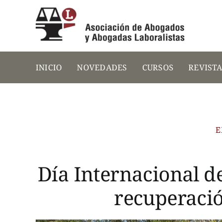
Saltar
al
contenido
INICIO
NOVEDADES
CURSOS
REVIST
E
Día Internacional d
recuperació