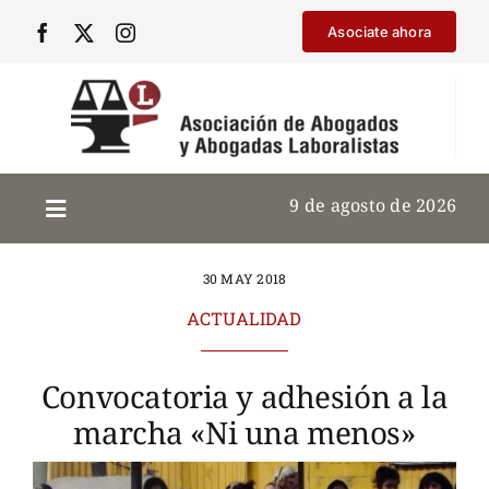
Saltar
Asociate ahora
al
contenido
9 de agosto de 2026
30 MAY 2018
ACTUALIDAD
Convocatoria y adhesión a la
marcha «Ni una menos»