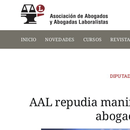
Saltar
al
contenido
INICIO
NOVEDADES
CURSOS
REVIST
DIPUTAD
AAL repudia manif
abogac