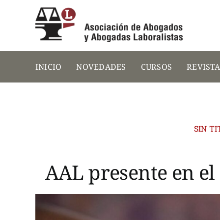
Saltar
al
contenido
INICIO
NOVEDADES
CURSOS
REVIST
SIN T
AAL presente en el