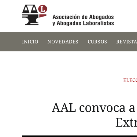
Saltar
al
contenido
INICIO
NOVEDADES
CURSOS
REVIST
ELEC
AAL convoca a
Ext