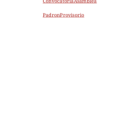
ConvocatoriaAsamblea
PadronProvisorio