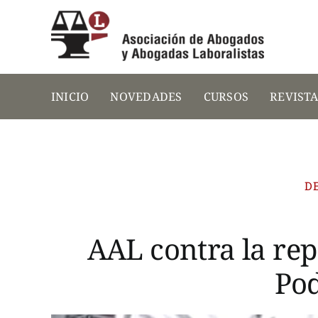
Saltar
al
contenido
INICIO
NOVEDADES
CURSOS
REVIST
D
AAL contra la rep
Pod