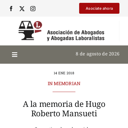
Saltar
Asociate ahora
al
contenido
8 de agosto de 2026
14 ENE 2018
IN MEMORIAN
A la memoria de Hugo
Roberto Mansueti