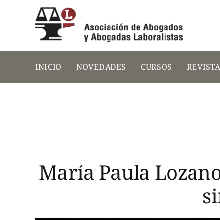
Saltar
al
contenido
INICIO
NOVEDADES
CURSOS
REVIST
María Paula Lozano:
s