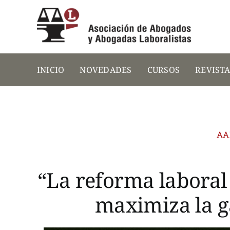
Saltar
al
contenido
INICIO
NOVEDADES
CURSOS
REVIST
AA
“La reforma laboral
maximiza la g