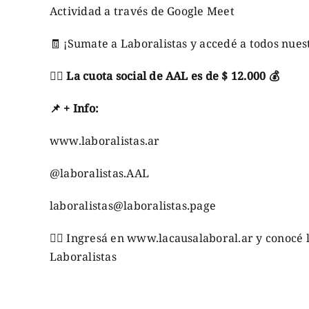
Actividad a través de Google Meet
🧾
¡Sumate a Laboralistas y accedé a todos nuest
👉🏼
La cuota social de AAL es de $ 12.000
💰
📌
+
Info
:
www.laboralistas.ar
@laboralistas.AAL
laboralistas@laboralistas.page
👉🏼
Ingresá en
www.lacausalaboral.ar
y conocé l
Laboralistas