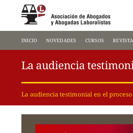
Saltar
al
contenido
INICIO
NOVEDADES
CURSOS
REVIST
La audiencia testimoni
La audiencia testimonial en el proceso