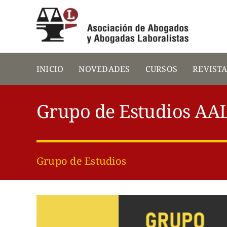
Saltar
al
contenido
INICIO
NOVEDADES
CURSOS
REVIST
Grupo de Estudios AA
Grupo de Estudios