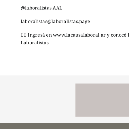
@laboralistas.AAL
laboralistas@laboralistas.page
👉🏼
Ingresá en
www.lacausalaboral.ar
y conocé l
Laboralistas