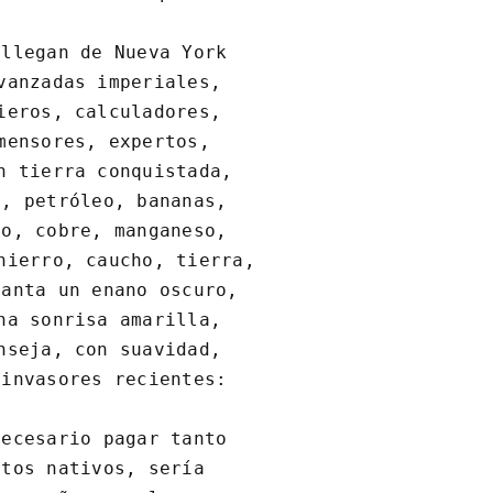
llegan de Nueva York

vanzadas imperiales,

ieros, calculadores,

mensores, expertos,

n tierra conquistada,

, petróleo, bananas,

o, cobre, manganeso,

hierro, caucho, tierra,

anta un enano oscuro,

na sonrisa amarilla,

nseja, con suavidad,

invasores recientes:

ecesario pagar tanto

tos nativos, sería
