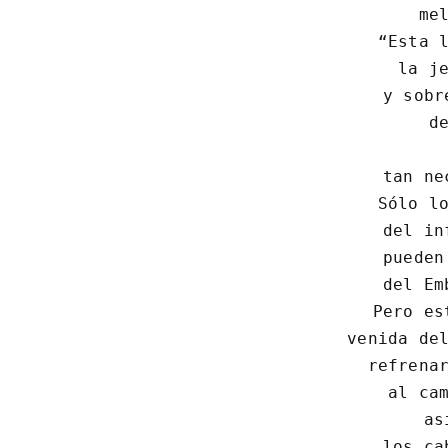
 mel
 “Esta l
 la je
 y sobr
 de
 tan ne
 Sólo lo
 del in
 pueden
 del Em
 Pero es
 venida del
 refrenar
 al cam
 as
 los ca