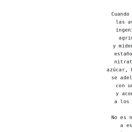
Cuando 
 las a
 ingen
 agri
 y mide
 estaño
 nitrat
 azúcar, 
 se adel
 con u
 y aco
 a los 
No es n
 a es