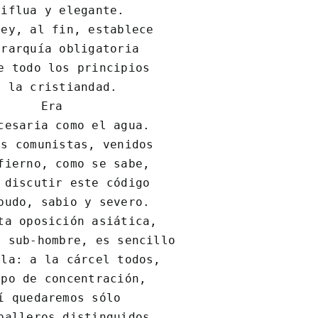
iflua y elegante.

ey, al fin, establece

rarquía obligatoria

e todo los principios

 la cristiandad.

 Era

cesaria como el agua.

s comunistas, venidos

fierno, como se sabe,

 discutir este código

budo, sabio y severo.

ta oposición asiática,

 sub-hombre, es sencillo

la: a la cárcel todos,

po de concentración,

í quedaremos sólo

balleros distinguidos
