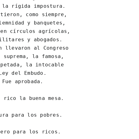
 la rígida impostura.

tieron, como siempre,

lemnidad y banquetes,

en círculos agrícolas,

ilitares y abogados.

n llevaron al Congreso

 suprema, la famosa,

petada, la intocable

Ley del Embudo.

 Fue aprobada.

 rico la buena mesa.

ura para los pobres.

ero para los ricos.
