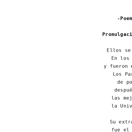
-Poe
Promulgac
Ellos se
 En los 
 y fueron 
 Los Pa
 de po
 despué
 las mej
 la Univ
Su extr
 fue el 