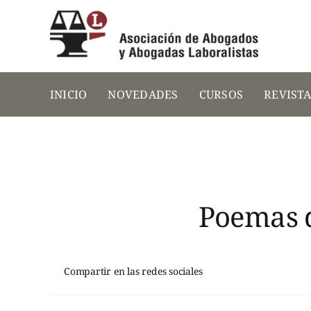
Saltar
al
contenido
INICIO
NOVEDADES
CURSOS
REVIST
Poemas 
Compartir en las redes sociales