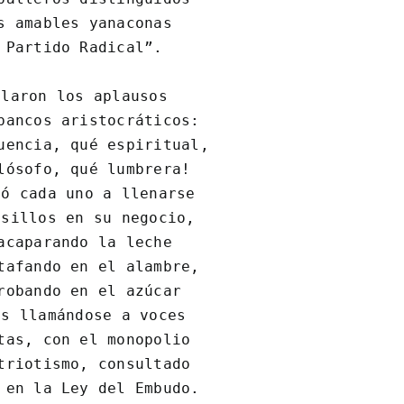
s amables yanaconas

 Partido Radical”.

laron los aplausos

bancos aristocráticos:

uencia, qué espiritual,

lósofo, qué lumbrera!

ó cada uno a llenarse

sillos en su negocio,

acaparando la leche

tafando en el alambre,

robando en el azúcar

s llamándose a voces

tas, con el monopolio

triotismo, consultado

 en la Ley del Embudo.
